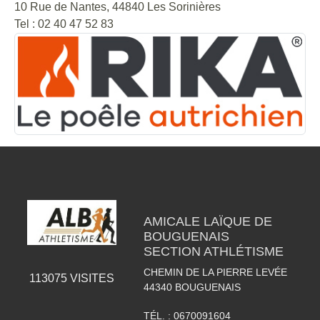
10 Rue de Nantes, 44840 Les Sorinières
Tel : 02 40 47 52 83
AMICALE LAÏQUE DE
BOUGUENAIS
SECTION ATHLÉTISME
CHEMIN DE LA PIERRE LEVÉE
113075
VISITES
44340
BOUGUENAIS
TÉL. :
0670091604