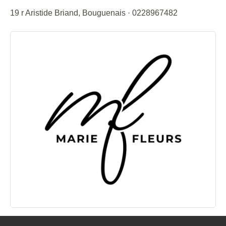
19 r Aristide Briand
,
Bouguenais
·
0228967482